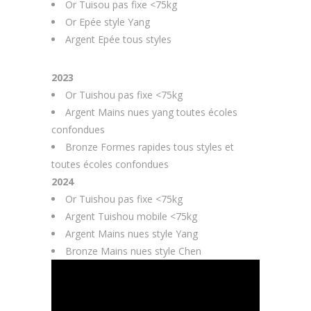
Or Tuisou pas fixe <75kg
Or Epée style Yang
Argent Epée tous styles
2023
Or Tuishou pas fixe <75kg
Argent Mains nues yang toutes écoles
confondues
Bronze Formes rapides tous styles et
toutes écoles confondues
2024
Or Tuishou pas fixe <75kg
Argent Tuishou mobile <75kg
Argent Mains nues style Yang
Bronze Mains nues style Chen