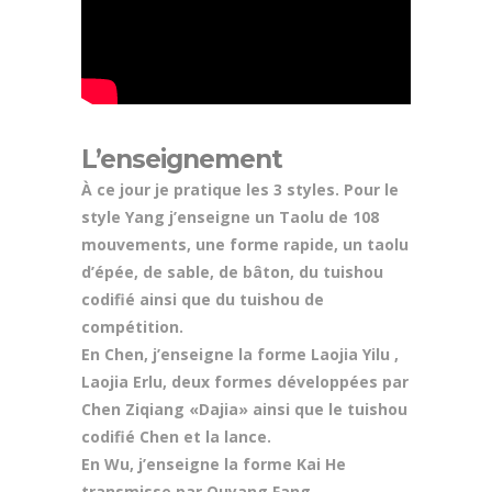
L’enseignement
À ce jour je pratique les 3 styles. Pour le
style Yang j’enseigne un Taolu de 108
mouvements, une forme rapide, un taolu
d’épée, de sable, de bâton, du tuishou
codifié ainsi que du tuishou de
compétition.
En Chen, j’enseigne la forme Laojia Yilu ,
Laojia Erlu, deux formes développées par
Chen Ziqiang «Dajia» ainsi que le tuishou
codifié Chen et la lance.
En Wu, j’enseigne la forme Kai He
transmisse par Ouyang Fang.