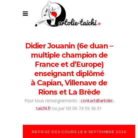
Didier Jouanin (6e duan –
multiple champion de
France et d’Europe)
enseignant diplômé
à Capian, Villenave de
Rions et La Brède
Pour tous renseignements :
contact@artolie-
taichi.fr
ou par tél 06 74 59 36 91
REPRISE DES COURS LE 8 SEPTEMBRE 2026