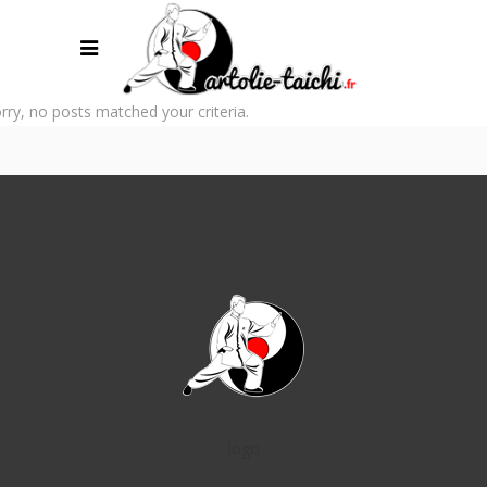
rry, no posts matched your criteria.
logo