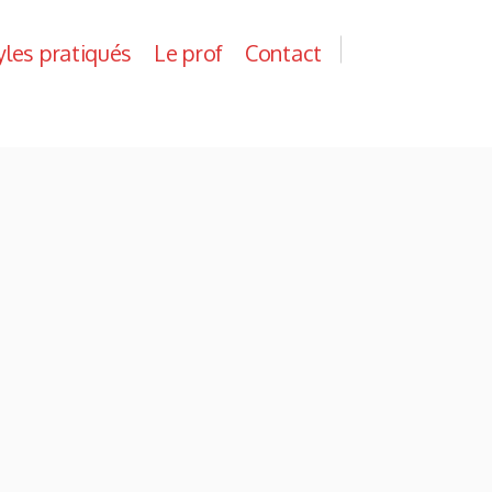
yles pratiqués
Le prof
Contact
yles pratiqués
Le prof
Contact