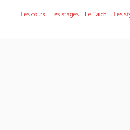
Les cours
Les stages
Le Taichi
Les st
Les cours
Les stages
Le Taichi
Les st