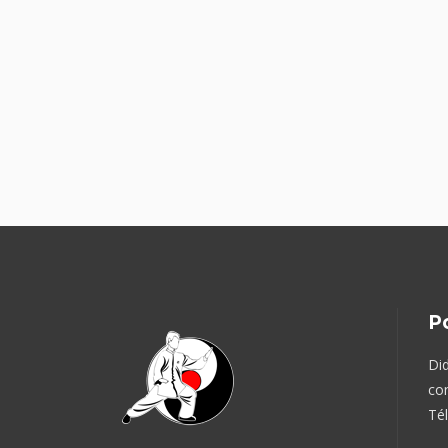
P
Did
con
Tél