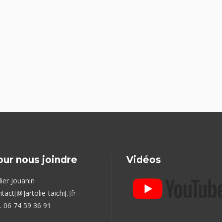
our nous joindre
Vidéos
ier Jouanin
tact[@]artolie-taichi[.]fr
. 06 74 59 36 91