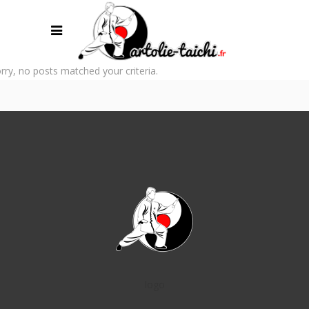
rry, no posts matched your criteria.
logo