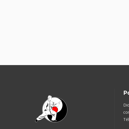
P
Did
con
Tél