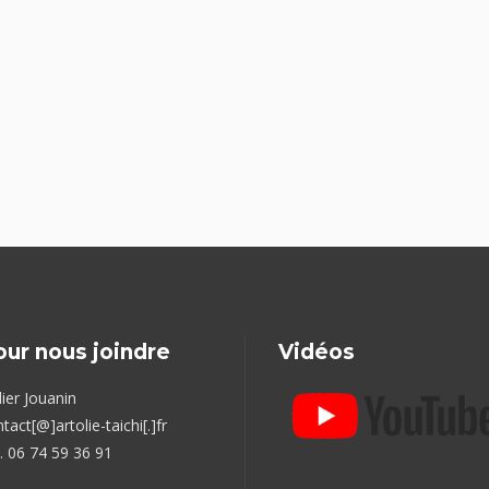
our nous joindre
Vidéos
ier Jouanin
tact[@]artolie-taichi[.]fr
. 06 74 59 36 91