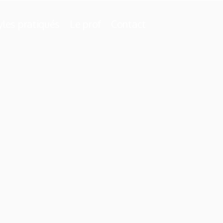
yles pratiqués
Le prof
Contact
yles pratiqués
Le prof
Contact