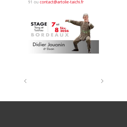
91 ou
contact@artolie-taichi.fr